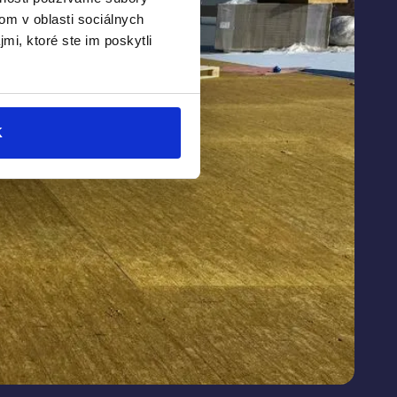
om v oblasti sociálnych
mi, ktoré ste im poskytli
K