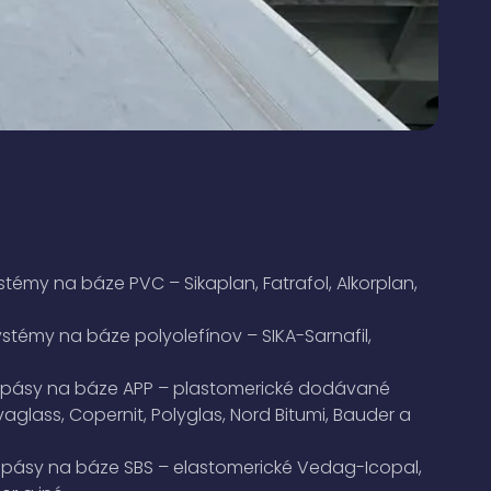
ystémy na báze PVC – Sikaplan, Fatrafol, Alkorplan,
ystémy na báze polyolefínov – SIKA-Sarnafil,
é pásy na báze APP – plastomerické dodávané
glass, Copernit, Polyglas, Nord Bitumi, Bauder a
é pásy na báze SBS – elastomerické Vedag-Icopal,