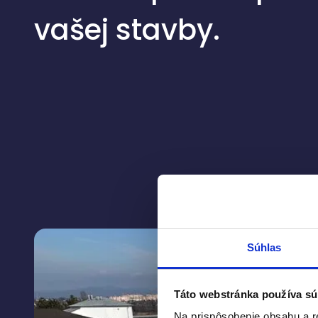
vašej stavby.
Súhlas
Táto webstránka používa sú
Na prispôsobenie obsahu a r