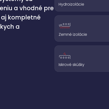
Hydroizolácie
reniu a vhodné pre
e aj kompletné
skych a
Zemné izolácie
Iskrové skúšky