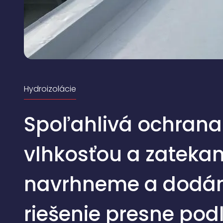
Hydroizolácie
Spoľahlivá ochrana
vlhkosťou a zateka
navrhneme a dod
riešenie presne pod