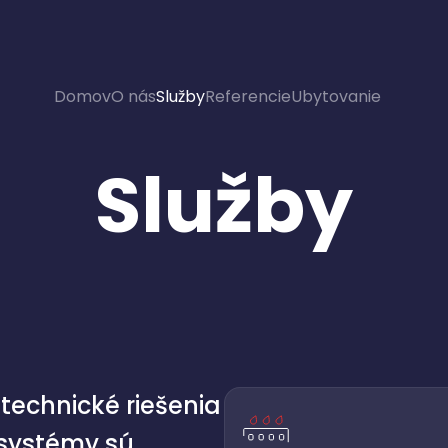
Domov
O nás
Služby
Referencie
Ubytovanie
Služby
technické riešenia
 systémy sú