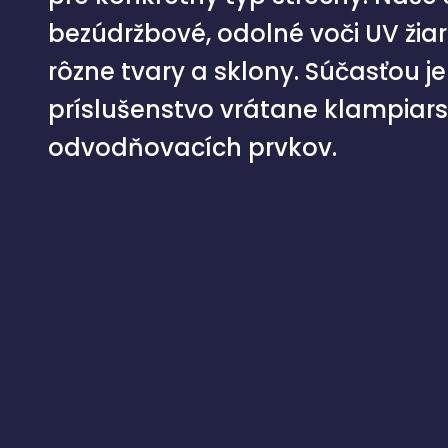
bezúdržbové, odolné voči UV žia
rôzne tvary a sklony. Súčasťou j
príslušenstvo vrátane klampiar
odvodňovacích prvkov.