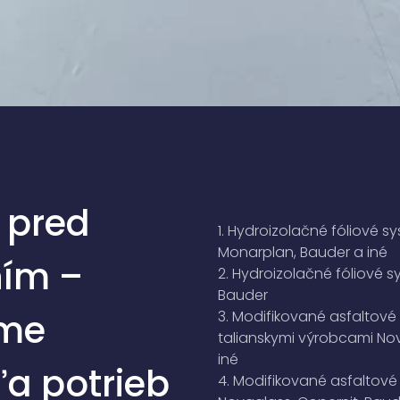
 pred
1. Hydroizolačné fóliové s
Monarplan, Bauder a iné​
ním –
2. Hydroizolačné fóliové s
Bauder​
áme
3. Modifikované asfaltov
talianskymi výrobcami Nova
iné​
ľa potrieb
4. Modifikované asfaltov