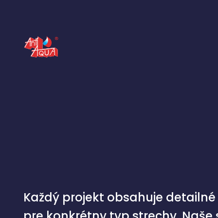
Každý projekt obsahuje detailné 
pre konkrétny typ strechy. Naše