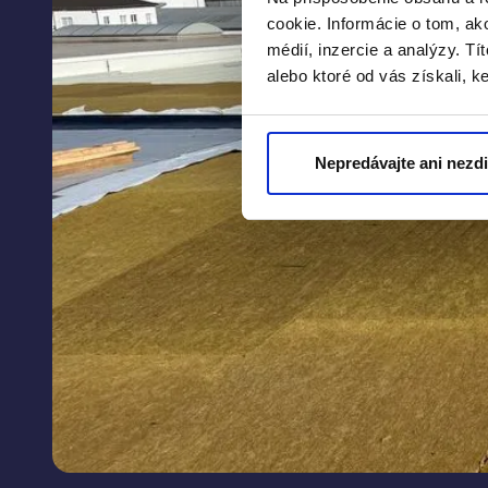
cookie. Informácie o tom, ak
médií, inzercie a analýzy. Tí
alebo ktoré od vás získali, ke
Nepredávajte ani nezd