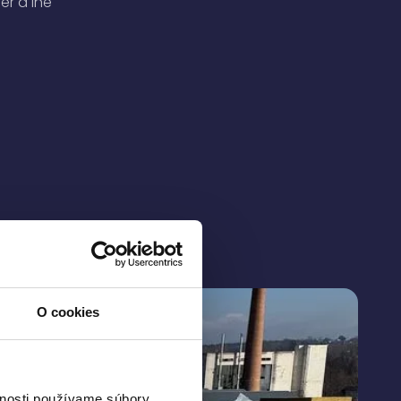
er a iné
O cookies
vnosti používame súbory