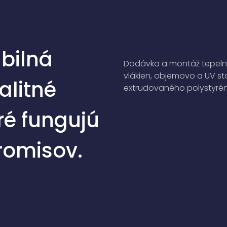
abilná
Dodávka a montáž tepelný
vlákien, objemovo a UV s
alitné
extrudovaného polystyrén
oré fungujú
romisov.