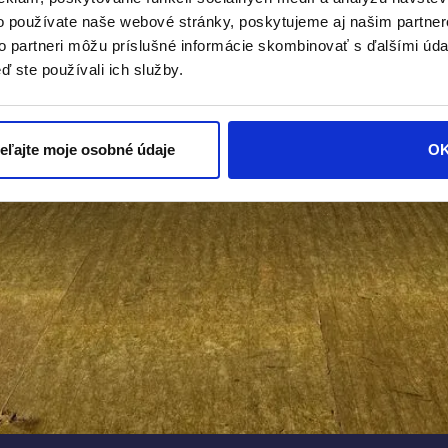
o používate naše webové stránky, poskytujeme aj našim partner
to partneri môžu príslušné informácie skombinovať s ďalšími údaj
ď ste používali ich služby.
ieľajte moje osobné údaje
O