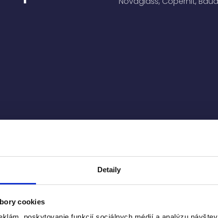
Novaglass, Copernit, Baud
Detaily
bory cookies
eklám, poskytovanie funkcií sociálnych médií a analýzu návšte