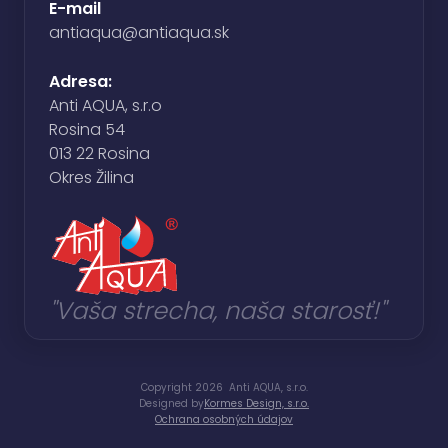
E-mail
antiaqua@antiaqua.sk
Adresa:
Anti AQUA, s.r.o
Rosina 54
013 22 Rosina
Okres Žilina
"Vaša strecha, naša starosť!"
Copyright 2026 Anti AQUA, s.r.o.
Designed by
Kormes Design, s.r.o.
Ochrana osobných údajov