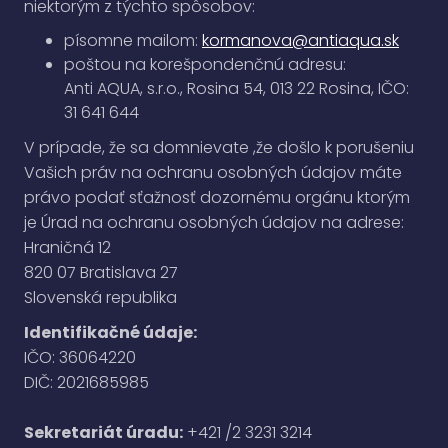
niektorým z týchto spôsobov:
písomne mailom:
kormanova@antiaqua.sk
poštou na korešpondenčnú adresu:
Anti AQUA, s.r.o., Rosina 54, 013 22 Rosina, IČO:
31 641 644
V prípade, že sa domnievate ,že došlo k porušeniu
Vašich práv na ochranu osobných údajov máte
právo podať sťažnosť dozornému orgánu ktorým
je Úrad na ochranu osobných údajov na adrese:
Hraničná 12
820 07 Bratislava 27
Slovenská republika
Identifikačné údaje:
IČO: 36064220
DIČ: 2021685985
Sekretariát úradu:
+421 /2 3231 3214