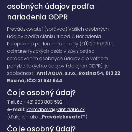
osobných údajov podľa
nariadenia GDPR
Prevádzkovateľ (správca) Vašich osobných
údajov podľa článku 4 bod 7. Nariadenia
Európskeho parlamentu a rady (EÚ) 2016/679 o
ochrane fyzických osôb v súvislosti so
spracovaním osobných údajov a o voľnom
pohybe takýchto údajov (ďalej len GDPR) je
spoločnosť :
Anti AQUA, s.r.o., Rosina 54, 013 22
Rosina, IČO: 31 641 644
Čo je osobný údaj?
Tel. č.:
+421 903 803 592
e-mail:
kormanova@antiaqua.sk
(ďalej len ako
„Prevádzkovateľ“
)
Čo je osobný údaj?