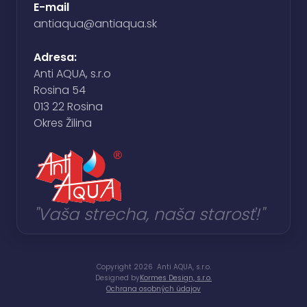
E-mail
antiaqua@antiaqua.sk
Adresa:
Anti AQUA, s.r.o
Rosina 54
013 22 Rosina
Okres Žilina
"Vaša strecha, naša starosť!"
Copyright 2026 Anti AQUA, s.r.o.
Designed by
Kormes Design, s.r.o.
Ochrana osobných údajov