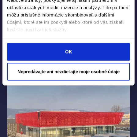
webové stránky, poskytujeme aj našim partnerom v
oblasti sociálnych médií, inzercie a analýzy. Títo partneri
môžu príslušné informácie skombinovať s ďalšími
údajmi, ktoré ste im poskytli alebo ktoré od vás získali,
keď ste používali ich služby.
Rezidencia Komenského, Žilina
Pozrieť projekt
OK
Nepredávajte ani nezdieľajte moje osobné údaje