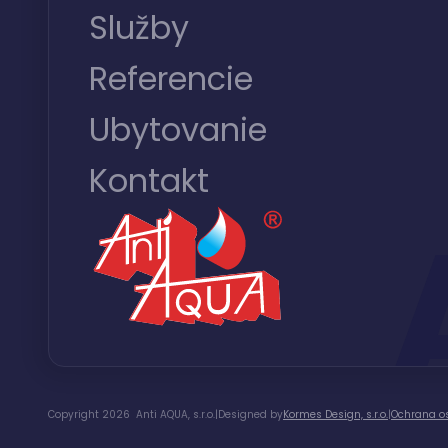
Služby
Referencie
Ubytovanie
Kontakt
Copyright 2026 Anti AQUA, s.r.o.
|
Designed by
Kormes Design, s.r.o.
|
Ochrana o