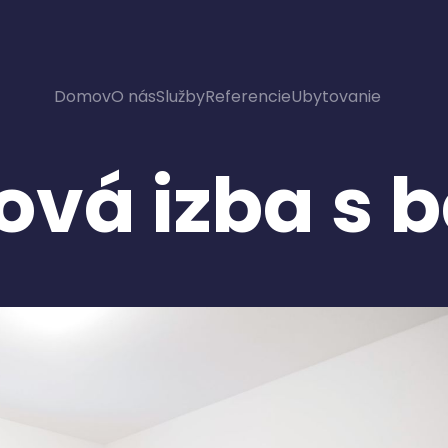
Domov
O nás
Služby
Referencie
Ubytovanie
ová izba s