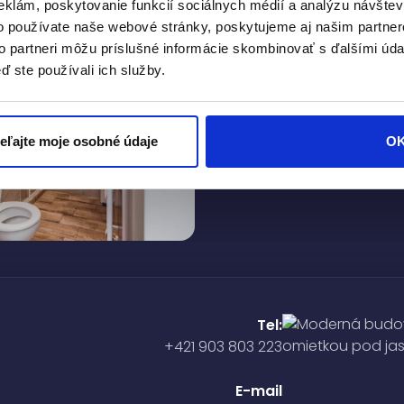
eklám, poskytovanie funkcií sociálnych médií a analýzu návšte
o používate naše webové stránky, poskytujeme aj našim partner
to partneri môžu príslušné informácie skombinovať s ďalšími údaj
ď ste používali ich služby.
ieľajte moje osobné údaje
O
Tel:
+421 903 803 223
E-mail