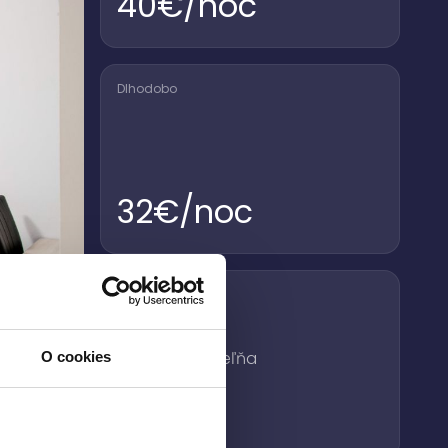
40
€/noc
Dlhodobo
32
€/noc
Vybavenie
- 2 lôžka
- Vlastná kúpeľňa
O cookies
- Chladnička
- LCD TV
- balkón